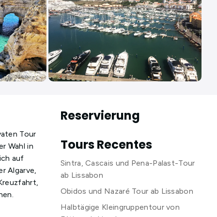
Reservierung
vaten Tour
Tours Recentes
er Wahl in
ich auf
Sintra, Cascais und Pena-Palast-Tour
r Algarve,
ab Lissabon
Kreuzfahrt,
Obidos und Nazaré Tour ab Lissabon
hen.
Halbtägige Kleingruppentour von