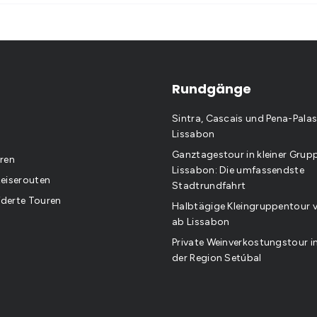
Rundgänge
Sintra, Cascais und Pena-Pala
Lissabon
Ganztagestour in kleiner Grupp
ren
Lissabon: Die umfassendste
eiserouten
Stadtrundfahrt
derte Touren
Halbtägige Kleingruppentour 
ab Lissabon
Private Weinverkostungstour in
der Region Setúbal