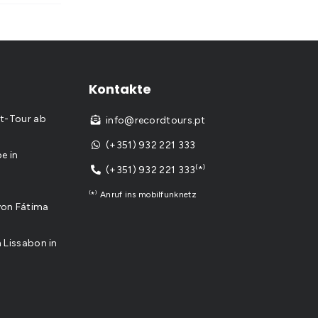
Kontakte
st-Tour ab
info@recordtours.pt

(+351) 932 221 333

e in
(+351) 932 221 333⁽*⁾

⁽*⁾ Anruf ins mobilfunknetz
von Fátima
 Lissabon in