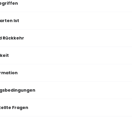
egriffen
arten Ist
d Rückkehr
keit
rmation
ngsbedingungen
tellte Fragen