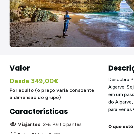
Valor
Descri
Descubra Po
Desde 349,00€
Algarve. Se
Por adulto (o preço varia consoante
em um passe
a dimensão do grupo)
do Algarve,
para ver as
Características
Viajantes:
2-8 Participantes

O que está 