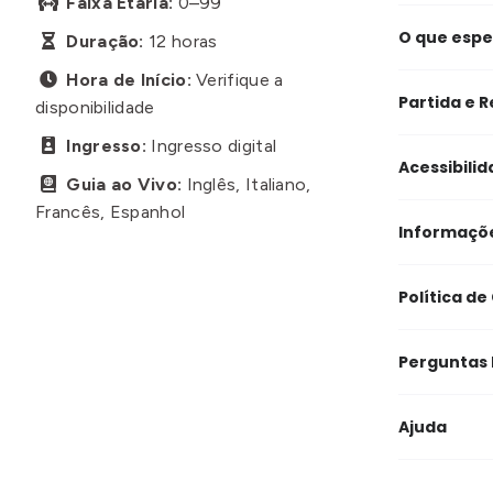
Faixa Etária:
0–99

O que espe
Duração:
12 horas

Hora de Início:
Verifique a

Partida e 
disponibilidade
Ingresso:
Ingresso digital

Acessibili
Guia ao Vivo:
Inglês, Italiano,

Francês, Espanhol
Informaçõe
Política d
Perguntas
Ajuda