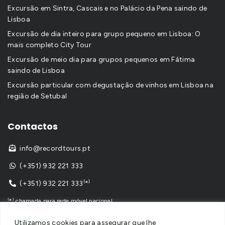
Excursão em Sintra, Cascais e no Palácio da Pena saindo de
Lisboa
Excursão de dia inteiro para grupo pequeno em Lisboa: O
mais completo City Tour
Excursão de meio dia para grupos pequenos em Fátima
saindo de Lisboa
Excursão particular com degustação de vinhos em Lisboa na
região de Setubal
Contactos
info@recordtours.pt

(+351) 932 221 333

(+351) 932 221 333⁽*⁾

⁽*⁾ chamada para rede móvel nacional
Utilizamos cookies para assegurar que lhe