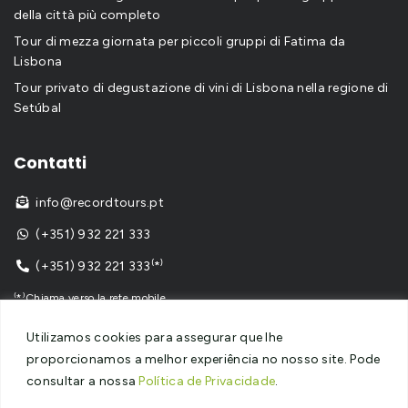
della città più completo
Tour di mezza giornata per piccoli gruppi di Fatima da
Lisbona
Tour privato di degustazione di vini di Lisbona nella regione di
Setúbal
Contatti
info@recordtours.pt

(+351) 932 221 333

(+351) 932 221 333⁽*⁾

⁽*⁾Chiama verso la rete mobile
Utilizamos cookies para assegurar que lhe
proporcionamos a melhor experiência no nosso site. Pode
consultar a nossa
Política de Privacidade
.
Copyright © 2024
Record Tours
– Tutti i diritti riservati – Sito