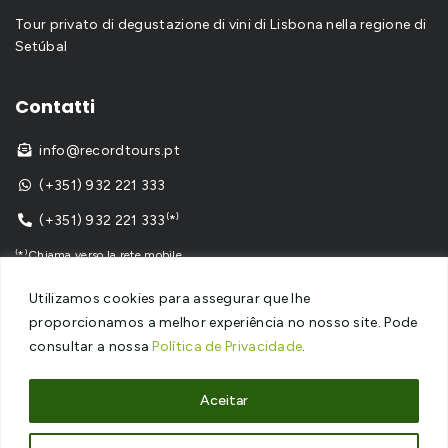
Tour privato di degustazione di vini di Lisbona nella regione di
Setúbal
Contatti
info@recordtours.pt

(+351) 932 221 333

(+351) 932 221 333⁽*⁾

⁽*⁾Chiama verso la rete mobile
Utilizamos cookies para assegurar que lhe
proporcionamos a melhor experiência no nosso site. Pode
consultar a nossa
Política de Privacidade
.
Copyright © 2024
Record Tours
– Tutti i diritti riservati – Sito
web sviluppato da
SPOT Digital
Aceitar
Informativa sulla privacy
–
Informativa sui cookie