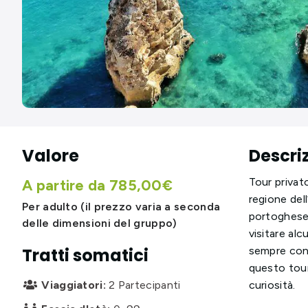
Valore
Descri
Tour privato
A partire da 785,00€
regione del
Per adulto (il prezzo varia a seconda
portoghese 
delle dimensioni del gruppo)
visitare alc
sempre con 
Tratti somatici
questo tour
curiosità.
Viaggiatori:
2 Partecipanti
