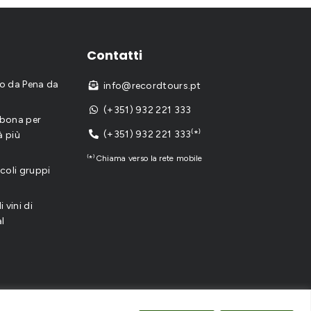
Contatti
io da Pena da
info@recordtours.pt

(+351) 932 221 333

sbona per
(+351) 932 221 333⁽*⁾
à più

⁽*⁾Chiama verso la rete mobile
coli gruppi
 vini di
al