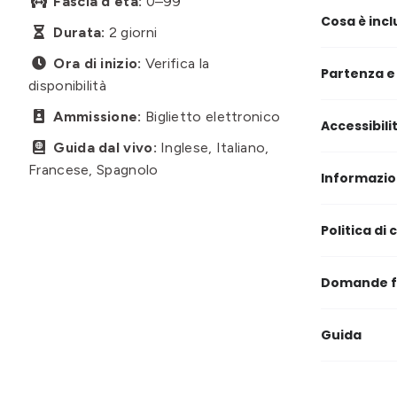
Fascia d'età:
0–99

Cosa è incl
Durata:
2 giorni

Ora di inizio:
Verifica la

Partenza e
disponibilità
Ammissione:
Biglietto elettronico

Accessibili
Guida dal vivo:
Inglese, Italiano,

Francese, Spagnolo
Informazio
Politica di
Domande f
Guida