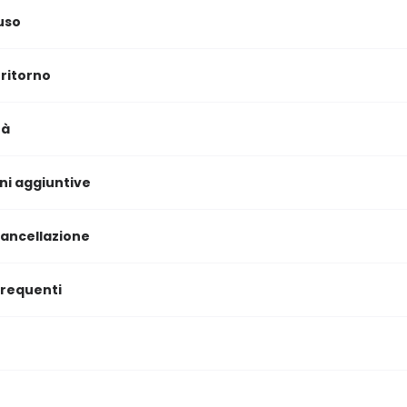
uso
 ritorno
tà
ni aggiuntive
 cancellazione
requenti