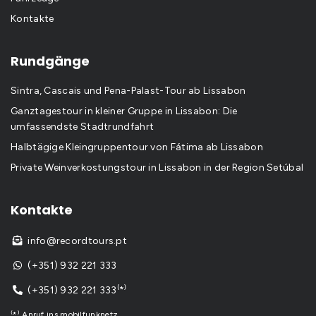
Kontakte
Rundgänge
Sintra, Cascais und Pena-Palast-Tour ab Lissabon
Ganztagestour in kleiner Gruppe in Lissabon: Die
umfassendste Stadtrundfahrt
Halbtägige Kleingruppentour von Fátima ab Lissabon
Private Weinverkostungstour in Lissabon in der Region Setúbal
Kontakte
info@recordtours.pt

(+351) 932 221 333

(+351) 932 221 333⁽*⁾

⁽*⁾ Anruf ins mobilfunknetz