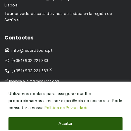
Lisboa
Tour privado de cata de vinos de Lisboa en la región de
Setúbal
Contactos
info@recordtours.pt

(+351) 932 221 333

(+351) 932 221 333⁽*⁾

⁽*⁾ llamada a la red móvil nacional
Utilizamos cookies para assegurar que lhe
proporcionamos a melhor experiência no nosso site. Pode
consultar a nossa
Política de Privacidade
.
Copyright © 2024
Record Tours
– Todos los derechos
reservados – Sitio web desarrollado por
SPOT Digital
Aceitar
Política de privacidad
–
Política de cookies