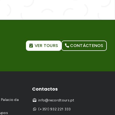
VER TOURS
CONTÁCTENOS
Contactos
l Palacio da
info@recordtours.pt

(+351) 932 221 333

rupos