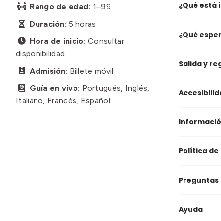
¿Qué está i
Rango de edad:
1–99

Duración:
5 horas

¿Qué esper
Hora de inicio:
Consultar

disponibilidad
Salida y re
Admisión:
Billete móvil

Guía en vivo:
Portugués, Inglés,

Accesibilid
Italiano, Francés, Español
Informació
Política de
Preguntas
Ayuda