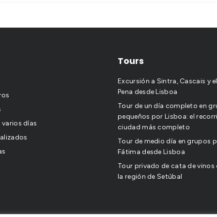
Tours
Excursión a Sintra, Cascais y e
Pena desde Lisboa
ros
Tour de un día completo en g
s
pequeños por Lisboa: el recorr
e varios días
ciudad más completo
alizados
Tour de medio día en grupos 
as
Fátima desde Lisboa
Tour privado de cata de vinos 
la región de Setúbal