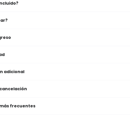
ncluido?
ar?
greso
ad
n adicional
 cancelación
 más frecuentes