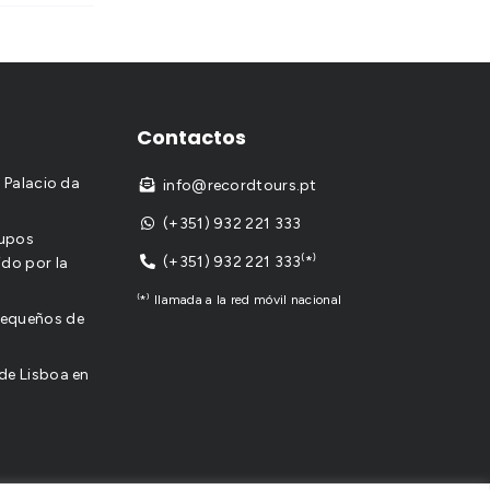
Contactos
l Palacio da
info@recordtours.pt

(+351) 932 221 333

rupos
(+351) 932 221 333⁽*⁾
ido por la

⁽*⁾ llamada a la red móvil nacional
pequeños de
de Lisboa en