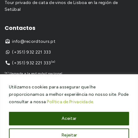
Tour privado de cata de vinos de Lisboa en la región de
Setúbal
Contactos
info@recordtours.pt

(+351) 932 221 333

(+351) 932 221 333⁽*⁾

⁽*⁾ llamada a la red móvil nacional
Utilizamos cookies para assegurar que lhe
proporcionamos a melhor experiência no nosso site. Pode
consultar a nossa
Política de Privacidade
.
Copyright © 2024
Record Tours
– Todos los derechos
reservados – Sitio web desarrollado por
SPOT Digital
Aceitar
Política de privacidad
–
Política de cookies

Rejeitar