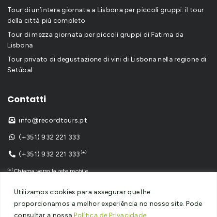
Tour di un’intera giornata a Lisbona per piccoli gruppi: il tour
della città più completo
Tour di mezza giornata per piccoli gruppi di Fatima da
Lisbona
Tour privato di degustazione di vini di Lisbona nella regione di
Setúbal
Contatti
info@recordtours.pt

(+351) 932 221 333

(+351) 932 221 333⁽*⁾

⁽*⁾Chiama verso la rete mobile
Utilizamos cookies para assegurar que lhe
proporcionamos a melhor experiência no nosso site. Pode
consultar a nossa
Política de Privacidade
.