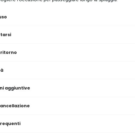
uso
tarsi
 ritorno
tà
ni aggiuntive
 cancellazione
requenti