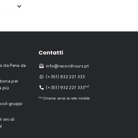
Contatti
io da Pena da
info@recordtours.pt

(+351) 932 221 333

sbona per
(+351) 932 221 333⁽*⁾
à più

⁽*⁾Chiama verso la rete mobile
coli gruppi
 vini di
al