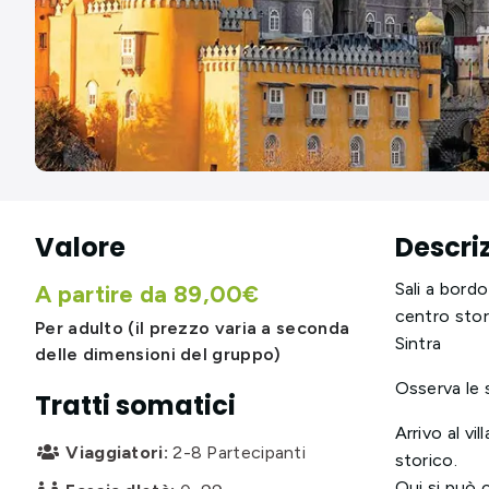
Valore
Descri
Sali a bordo
A partire da 89,00€
centro stori
Per adulto (il prezzo varia a seconda
Sintra
delle dimensioni del gruppo)
Osserva le 
Tratti somatici
Arrivo al vi
Viaggiatori:
2-8 Partecipanti

storico.
Qui si può 