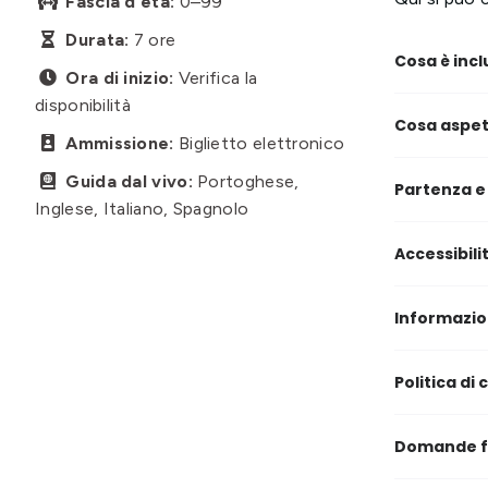
Fascia d'età:
0–99

Durata:
7 ore

Cosa è incl
Ora di inizio:
Verifica la

disponibilità
Cosa aspet
Ammissione:
Biglietto elettronico

Guida dal vivo:
Portoghese,

Partenza e
Inglese, Italiano, Spagnolo
Accessibili
Informazio
Politica di
Domande f