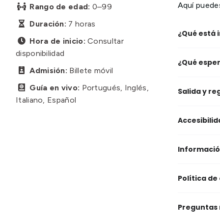
Aquí puedes
Rango de edad:
0–99

Duración:
7 horas

¿Qué está i
Hora de inicio:
Consultar

disponibilidad
¿Qué esper
Admisión:
Billete móvil

Guía en vivo:
Portugués, Inglés,

Salida y re
Italiano, Español
Accesibilid
Informació
Política de
Preguntas