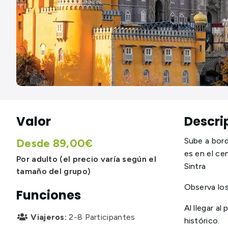
Valor
Descri
Sube a bord
Desde 89,00€
es en el ce
Por adulto (el precio varía según el
Sintra
tamaño del grupo)
Observa los
Funciones
Al llegar a
Viajeros:
2-8 Participantes

histórico.